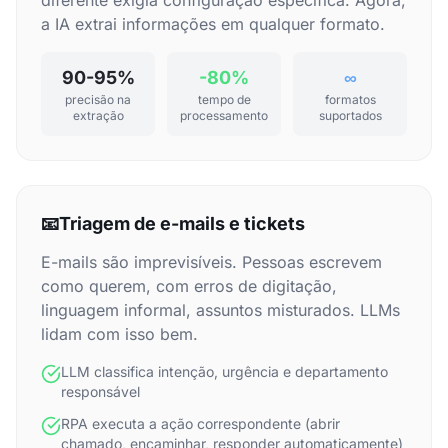
diferente exigia configuração específica. Agora,
a IA extrai informações em qualquer formato.
90-95%
-80%
∞
precisão na
tempo de
formatos
extração
processamento
suportados
📧
Triagem de e-mails e tickets
E-mails são imprevisíveis. Pessoas escrevem
como querem, com erros de digitação,
linguagem informal, assuntos misturados. LLMs
lidam com isso bem.
LLM classifica intenção, urgência e departamento
responsável
RPA executa a ação correspondente (abrir
chamado, encaminhar, responder automaticamente)