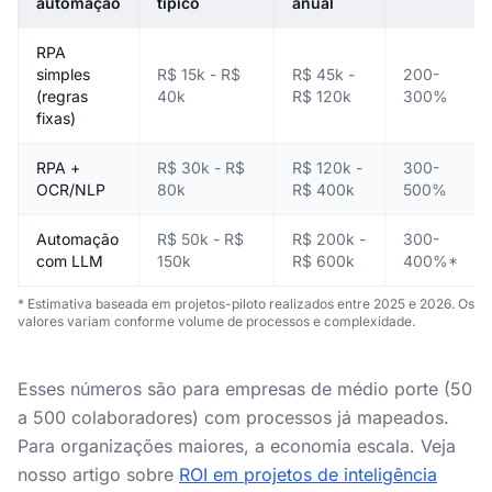
automação
típico
anual
RPA
simples
R$ 15k - R$
R$ 45k -
200-
(regras
40k
R$ 120k
300%
fixas)
RPA +
R$ 30k - R$
R$ 120k -
300-
OCR/NLP
80k
R$ 400k
500%
Automação
R$ 50k - R$
R$ 200k -
300-
com LLM
150k
R$ 600k
400%*
* Estimativa baseada em projetos-piloto realizados entre 2025 e 2026. Os
valores variam conforme volume de processos e complexidade.
Esses números são para empresas de médio porte (50
a 500 colaboradores) com processos já mapeados.
Para organizações maiores, a economia escala. Veja
nosso artigo sobre
ROI em projetos de inteligência